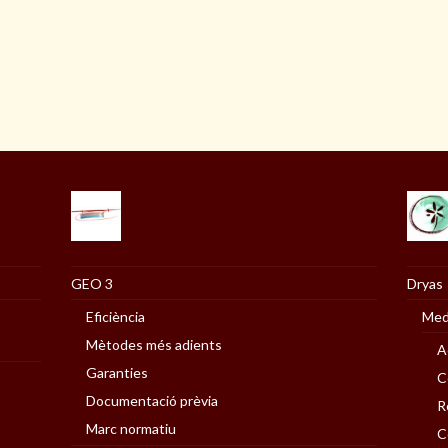
GEO 3
Dryas
Eficiència
Med
Mètodes més adients
A
Garanties
C
Documentació prèvia
R
Marc normatiu
C